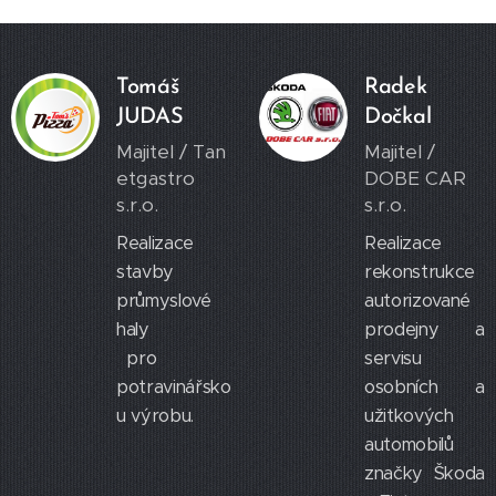
Tomáš
Radek
JUDAS
Dočkal
Majitel / Tan
Majitel /
etgastro
DOBE CAR
s.r.o.
s.r.o.
Realizace
Realizace
stavby
rekonstrukce
průmyslové
autorizované
haly
prodejny a
pro
servisu
potravinářsko
osobních a
u výrobu.
užitkových
automobilů
značky Škoda