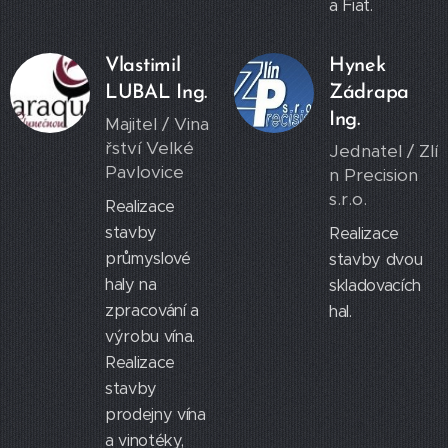
a Fiat.
Vlastimil
Hynek
LUBAL Ing.
Zádrapa
Ing.
Majitel / Vina
řství Velké
Jednatel / Zlí
Pavlovice
n Precision
s.r.o.
Realizace
stavby
Realizace
průmyslové
stavby dvou
haly na
skladovacích
zpracování a
hal.
výrobu vína.
Realizace
stavby
prodejny vína
a vinotéky,